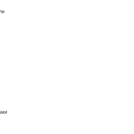
ли
,
аки