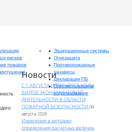
ализации
Эвакуационные системы
ых рисков
Огнезащита
ие пожаров
Противопожарные
Новости
аротушения
занавесы
Декларации ПБ
С 1 АВГУСТА ИЗМЕНЯТСЯ КОДЫ
Противопожарное
ВИДОВ ЭКОНОМИЧЕСКОЙ
водоснабжение
нность
ДЕЯТЕЛЬНОСТИ В ОБЛАСТИ
ПОЖАРНОЙ БЕЗОПАСНОСТИ
04
ждого
августа 2026
Изменения в методику
определения расчетных величин