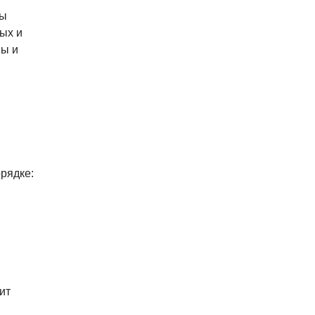
ны
ых и
ны и
рядке:
ит