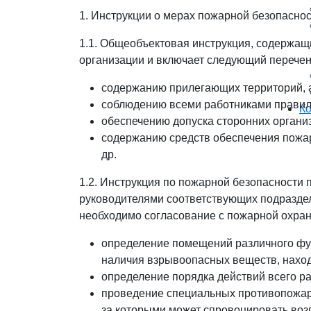
1. Инструкции о мерах пожарной безопаснос
1.1. Общеобъектовая инструкция, содержащ
организации и включает следующий перечен
содержанию прилегающих территорий, а
соблюдению всеми работниками правил
К
обеспечению допуска сторонних организ
содержанию средств обеспечения пожар
др.
1.2. Инструкция по пожарной безопасности
руководителями соответствующих подраздел
необходимо согласование с пожарной охран
определение помещений различного фун
наличия взрывоопасных веществ, наход
определение порядка действий всего р
проведение специальных противопожар
за которыми может спровоцировать воз