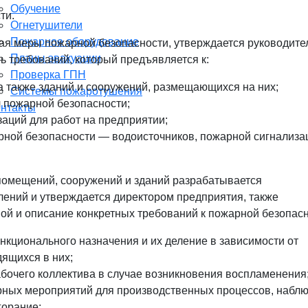
Обучение
ти.
Огнетушители
Пожарное оборудование
ая меры пожарной безопасности, утверждается руководит
Планы эвакуации
ь требований, который предъявляется к:
Проверка ГПН
 также зданий и сооружений, размещающихся на них;
Системы пожаротушения
 пожарной безопасности;
онтакты
аций для работ на предприятии;
ной безопасности — водоисточников, пожарной сигнализа
 помещений, сооружений и зданий разрабатывается
ений и утверждается директором предприятия, также
ой и описание конкретных требований к пожарной безопасн
кционального назначения и их деление в зависимости от
ящихся в них;
абочего коллектива в случае возникновения воспламенения
ных мероприятий для производственных процессов, набл
горание;