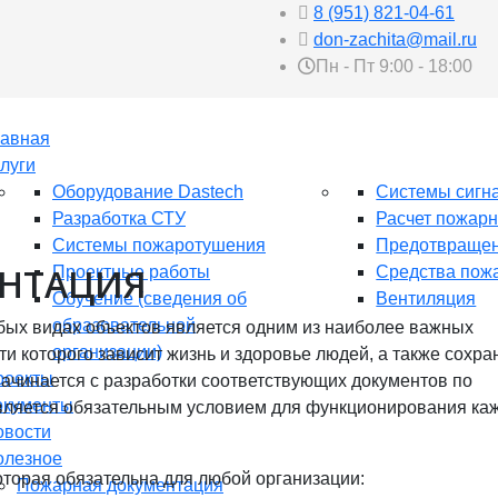
8 (951) 821-04-61
don-zachita@mail.ru
Пн - Пт 9:00 - 18:00
лавная
луги
Оборудование Dastech
Системы сигн
Разработка СТУ
Расчет пожарн
Системы пожаротушения
Предотвращен
НТАЦИЯ
Проектные работы
Средства пож
Обучение (сведения об
Вентиляция
образовательной
бых видах объектов является одним из наиболее важных
организации)
и которого зависит жизнь и здоровье людей, а также сохра
роекты
ачинается с разработки соответствующих документов по
окументы
вляется обязательным условием для функционирования ка
овости
олезное
оторая обязательна для любой организации:
Пожарная документация