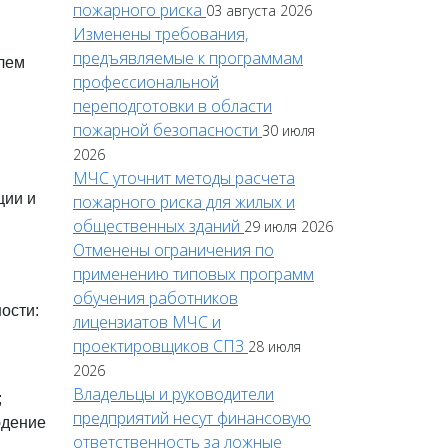
пожарного риска
03 августа 2026
Изменены требования,
предъявляемые к программам
елем
профессиональной
переподготовки в области
пожарной безопасности
30 июля
2026
МЧС уточнит методы расчета
ции и
пожарного риска для жилых и
общественных зданий
29 июля 2026
Отменены ограничения по
применению типовых программ
обучения работников
ости:
лицензиатов МЧС и
проектировщиков СПЗ
28 июля
2026
Владельцы и руководители
;
предприятий несут финансовую
юдение
ответственность за ложные